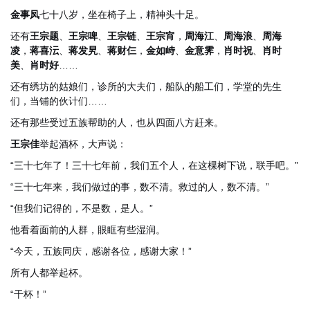
金事凤
七十八岁，坐在椅子上，精神头十足。
还有
王宗题
、
王宗啤
、
王宗链
、
王宗宵
，
周海江
、
周海浪
、
周海
凌
，
蒋喜沄
、
蒋发旯
、
蒋财仨
，
金如峙
、
金意霁
，
肖时祝
、
肖时
美
、
肖时好
……
还有绣坊的姑娘们，诊所的大夫们，船队的船工们，学堂的先生
们，当铺的伙计们……
还有那些受过五族帮助的人，也从四面八方赶来。
王宗佳
举起酒杯，大声说：
“三十七年了！三十七年前，我们五个人，在这棵树下说，联手吧。”
“三十七年来，我们做过的事，数不清。救过的人，数不清。”
“但我们记得的，不是数，是人。”
他看着面前的人群，眼眶有些湿润。
“今天，五族同庆，感谢各位，感谢大家！”
所有人都举起杯。
“干杯！”