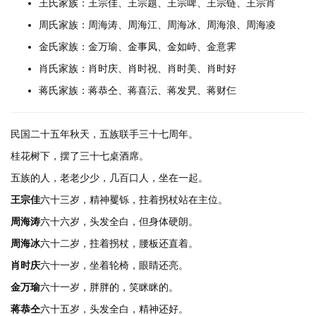
王氏家族：王宗佳、王宗题、王宗啤、王宗链、王宗宵
周氏家族：周海涛、周海江、周海冰、周海浪、周海凌
金氏家族：金万瑜、金事凤、金如峙、金意霁
肖氏家族：肖时庆、肖时祝、肖时美、肖时好
蒋氏家族：蒋恭仝、蒋喜沄、蒋发旯、蒋财仨
民国二十五年秋天，五族联手三十七周年。
桂花树下，摆了三十七桌酒席。
五族的人，老老少少，几百口人，坐在一起。
王宗佳
六十三岁，精神矍铄，拄着拐杖站在主位。
周海涛
六十六岁，头发全白，但身体硬朗。
周海冰
六十二岁，拄着拐杖，腰板还直着。
肖时庆
六十一岁，坐着轮椅，眼睛还亮。
金万瑜
六十一岁，胖胖的，笑眯眯的。
蒋恭仝
六十五岁，头发全白，精神还好。