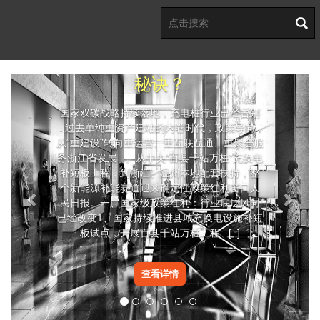
目软件
购买商标：企业品牌布
些行业
关键策略
在市场竞争愈发激烈的当下，企业品牌
业已经告别
需求已从单一类目延伸至全类目覆盖。
政策导向
为品牌的核心资产，其注册周期长、驳
、重聚合服
高、维护成本大的痛点，让许多企业转
万桩”充换电
购买现成商标。全类目购买商标不仅能
套扶持，整
成品牌布局，还能规避潜在侵权风险，
红利窗口人
业抢占市场先机的关键策略。这一选择
业底层风向
既涉及商标分类体系的复杂性，也考验
电设施补短
对品牌长期价值的规划能力。一、全类目商标
..]
[..]
查看详情