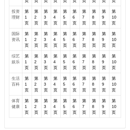
页
页
页
页
页
页
页
页
页
页
投资
第
第
第
第
第
第
第
第
第
第
理财
1
2
3
4
5
6
7
8
9
10
页
页
页
页
页
页
页
页
页
页
国际
第
第
第
第
第
第
第
第
第
第
资讯
1
2
3
4
5
6
7
8
9
10
页
页
页
页
页
页
页
页
页
页
综艺
第
第
第
第
第
第
第
第
第
第
娱乐
1
2
3
4
5
6
7
8
9
10
页
页
页
页
页
页
页
页
页
页
生活
第
第
第
第
第
第
第
第
第
第
百科
1
2
3
4
5
6
7
8
9
10
页
页
页
页
页
页
页
页
页
页
体育
第
第
第
第
第
第
第
第
第
第
健康
1
2
3
4
5
6
7
8
9
10
页
页
页
页
页
页
页
页
页
页