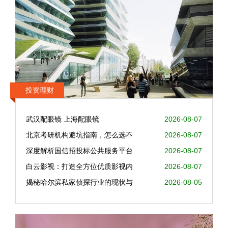
投资理财
武汉配眼镜 上海配眼镜
2026-08-07
北京考研机构避坑指南，怎么选不
2026-08-07
深度解析国信招投标公共服务平台
2026-08-07
白云影视：打造全方位优质影视内
2026-08-07
揭秘哈尔滨私家侦探行业的现状与
2026-08-05