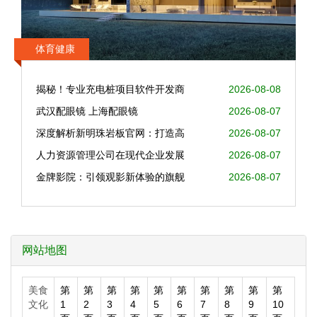
体育健康
揭秘！专业充电桩项目软件开发商
2026-08-08
武汉配眼镜 上海配眼镜
2026-08-07
深度解析新明珠岩板官网：打造高
2026-08-07
人力资源管理公司在现代企业发展
2026-08-07
金牌影院：引领观影新体验的旗舰
2026-08-07
网站地图
美食
第
第
第
第
第
第
第
第
第
第
文化
1
2
3
4
5
6
7
8
9
10