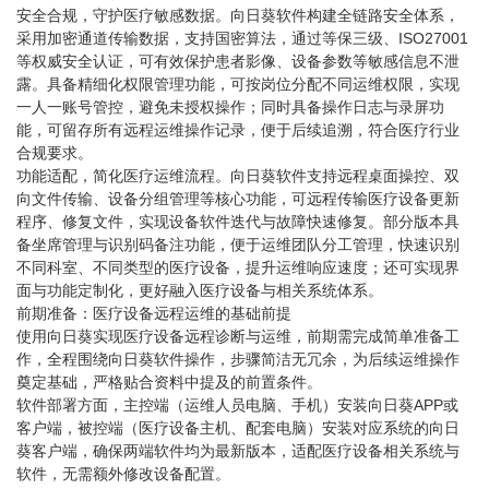
安全合规，守护医疗敏感数据。向日葵软件构建全链路安全体系，
采用加密通道传输数据，支持国密算法，通过等保三级、ISO27001
等权威安全认证，可有效保护患者影像、设备参数等敏感信息不泄
露。具备精细化权限管理功能，可按岗位分配不同运维权限，实现
一人一账号管控，避免未授权操作；同时具备操作日志与录屏功
能，可留存所有远程运维操作记录，便于后续追溯，符合医疗行业
合规要求。
功能适配，简化医疗运维流程。向日葵软件支持远程桌面操控、双
向文件传输、设备分组管理等核心功能，可远程传输医疗设备更新
程序、修复文件，实现设备软件迭代与故障快速修复。部分版本具
备坐席管理与识别码备注功能，便于运维团队分工管理，快速识别
不同科室、不同类型的医疗设备，提升运维响应速度；还可实现界
面与功能定制化，更好融入医疗设备与相关系统体系。
前期准备：医疗设备远程运维的基础前提
使用向日葵实现医疗设备远程诊断与运维，前期需完成简单准备工
作，全程围绕向日葵软件操作，步骤简洁无冗余，为后续运维操作
奠定基础，严格贴合资料中提及的前置条件。
软件部署方面，主控端（运维人员电脑、手机）安装向日葵APP或
客户端，被控端（医疗设备主机、配套电脑）安装对应系统的向日
葵客户端，确保两端软件均为最新版本，适配医疗设备相关系统与
软件，无需额外修改设备配置。