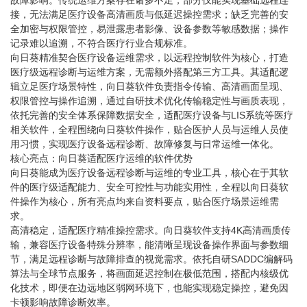
接，无法满足医疗设备高清画质与低延迟操控需求；缺乏完善的安
全加密与权限管控，易泄露患者影像、设备参数等敏感数据；操作
记录难以追溯，不符合医疗行业合规标准。
向日葵精准契合医疗设备运维需求，以远程控制软件为核心，打造
医疗级远程诊断与运维方案，无需额外搭配第三方工具。其适配逻
辑立足医疗场景特性，向日葵软件负责指令传输、高清画面呈现、
权限管控与操作追溯，通过自研技术优化传输稳定性与画质表现，
依托完善的安全体系保障数据安全，适配医疗设备与LIS系统等医疗
相关软件，全程围绕向日葵软件操作，贴合医护人员与运维人员使
用习惯，实现医疗设备远程诊断、故障修复与日常运维一体化。
核心亮点：向日葵适配医疗运维的软件优势
向日葵能成为医疗设备远程诊断与运维的专业工具，核心在于其软
件的医疗级适配能力、安全可控性与功能实用性，全程以向日葵软
件操作为核心，所有亮点均来自资料要点，贴合医疗场景运维需
求。
高清稳定，适配医疗精准操控需求。向日葵软件支持4K高清画质传
输，兼容医疗设备特殊分辨率，能清晰呈现设备操作界面与参数细
节，满足远程诊断与故障排查的视觉需求。依托自研SADDC编解码
算法与全球节点服务，将画面延迟控制在极低范围，搭配内核级优
化技术，即便在边远地区弱网环境下，也能实现稳定操控，避免因
卡顿影响故障诊断效率。