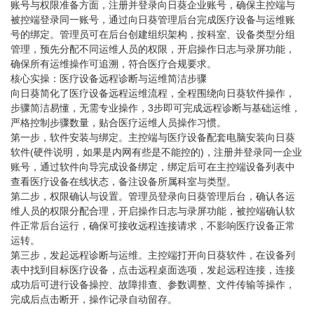
账号与权限准备方面，注册并登录向日葵企业账号，确保主控端与
被控端登录同一账号，通过向日葵管理后台完成医疗设备与运维账
号的绑定。管理员可在后台创建组织架构，按科室、设备类型分组
管理，预先分配不同运维人员的权限，开启操作日志与录屏功能，
确保所有运维操作可追溯，符合医疗合规要求。
核心实操：医疗设备远程诊断与运维简洁步骤
向日葵简化了医疗设备远程运维流程，全程围绕向日葵软件操作，
步骤简洁易懂，无需专业操作，3步即可完成远程诊断与基础运维，
严格控制步骤数量，贴合医疗运维人员操作习惯。
第一步，软件安装与绑定。主控端与医疗设备配套电脑安装向日葵
软件(硬件说明，如果是内网有些是不能控的)，注册并登录同一企业
账号，通过软件向导完成设备绑定，绑定后可在主控端设备列表中
查看医疗设备在线状态，备注设备所属科室与类型。
第二步，权限确认与设置。管理员登录向日葵管理后台，确认各运
维人员的权限分配合理，开启操作日志与录屏功能，被控端确认软
件正常后台运行，确保可接收远程连接请求，不影响医疗设备正常
运转。
第三步，发起远程诊断与运维。主控端打开向日葵软件，在设备列
表中找到目标医疗设备，点击远程桌面选项，发起远程连接，连接
成功后可进行设备操控、故障排查、参数调整、文件传输等操作，
完成后点击断开，操作记录自动留存。