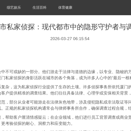
综艺娱乐
生活百科
体育健康
市私家侦探：现代都市中的隐形守护者与
2026-03-27 06:15:54
会中不可或缺的一部分。他们游走于法律与道德的边缘，以专业、隐秘的
门私家侦探的身影活跃在城市的各个角落，成为许多人心中的“最后一根
系复杂，这为私家侦探行业提供了生存的土壤。许多侦探事务所依托厦门的
为客户提供精准的调查结果。他们往往具备法律、心理学或安保相关背景
规范，部分从业者可能游走在法律灰色地带，涉及侵犯隐私或非法取证等
线。正规的私家侦探机构通常会与律师事务所合作，确保调查过程合规，
查，帮助客户厘清情感疑云；在企业领域，他们进行员工背景调查或商业
，更考验侦探的耐心、洞察力和应变能力。