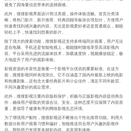
避免了因海量信息带来的选择困难。
此外，搜搜影视界面设计简洁美观，操作体验流畅。首页分类清
晰，将热门影片、新片推荐、经典回顾等板块合理划分，方便用户
快速查找到感兴趣的内容。无论是影视爱好者还是普通观众，都能
轻松上手，快速找到想看的影片。
除了强大的搜索功能，搜搜影视还支持多终端同步观看，用户无论
是在电脑、手机还是智能电视上，都能随时随地享受高清影视内
容。平台采用先进的流媒体技术，加载速度快，视频播放稳定，极
大地提升了用户的观影体验。
影视资源的丰富性是衡量一个影视平台优劣的重要标准。在这方
面，搜搜影视同样表现突出。它不仅涵盖了国内外最新上映的电影
和热播剧集，还包含大量经典影片和小众佳作，满足不同年龄层、
不同兴趣爱好的观众需求。
此外，搜搜影视注重内容版权保护，积极与正版影视内容提供商合
作，确保用户获取的资源合法、安全。这种态度不仅保障了内容质
量，更倡导了健康有序的网络影视生态环境。
为了增强用户黏性，搜搜影视还不断推出个性化推荐功能。利用大
数据分析用户观看习惯和偏好，智能推送符合用户兴趣的影视作
品，帮助用户发现更多精彩内容，丰富观影体验。