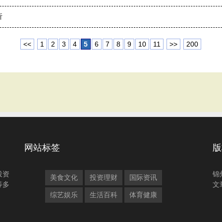
析
<<
1
2
3
4
5
6
7
8
9
10
11
>>
200
网站标签
版
投资
锦
美食文化
投资理财
国际资讯
等多
文
综艺娱乐
生活百科
体育健康