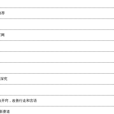
推荐
官网
得深究
络开窍，改善行走和言语
新赛道