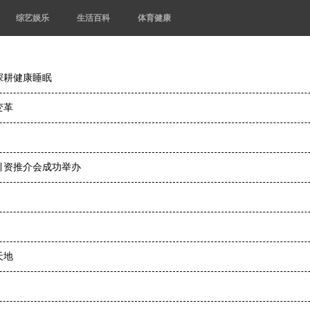
综艺娱乐
生活百科
体育健康
深耕健康睡眠
变革
引资推介会成功举办
天地