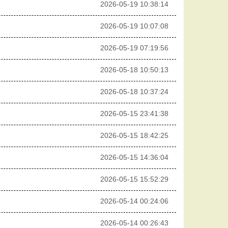
2026-05-19 10:38:14
2026-05-19 10:07:08
2026-05-19 07:19:56
2026-05-18 10:50:13
2026-05-18 10:37:24
2026-05-15 23:41:38
2026-05-15 18:42:25
2026-05-15 14:36:04
2026-05-15 15:52:29
2026-05-14 00:24:06
2026-05-14 00:26:43