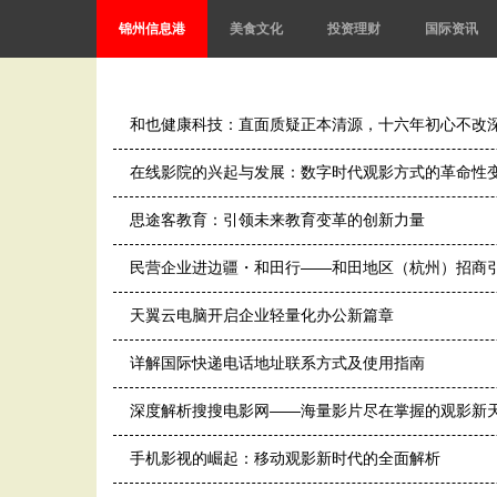
锦州信息港
美食文化
投资理财
国际资讯
和也健康科技：直面质疑正本清源，十六年初心不改
在线影院的兴起与发展：数字时代观影方式的革命性
思途客教育：引领未来教育变革的创新力量
民营企业进边疆・和田行——和田地区（杭州）招商
天翼云电脑开启企业轻量化办公新篇章
详解国际快递电话地址联系方式及使用指南
深度解析搜搜电影网——海量影片尽在掌握的观影新
手机影视的崛起：移动观影新时代的全面解析