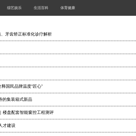
综艺娱乐
生活百科
体育健康
植、牙齿矫正标准化诊疗解析
释国民品牌温度“匠心”
同寿的集装箱式新品
统｜楼盘配套智能窗控工程测评
人才建设