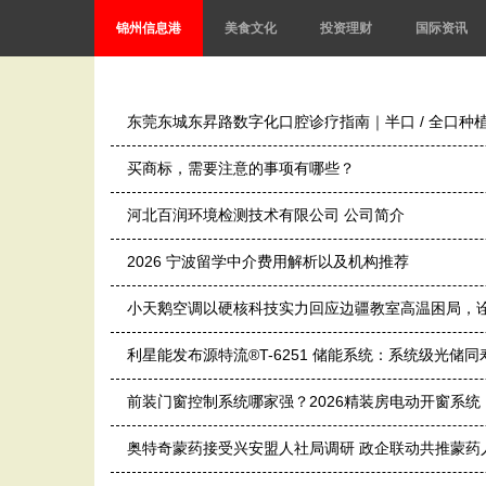
锦州信息港
美食文化
投资理财
国际资讯
东莞东城东昇路数字化口腔诊疗指南｜半口 / 全口种
买商标，需要注意的事项有哪些？
河北百润环境检测技术有限公司 公司简介
2026 宁波留学中介费用解析以及机构推荐
小天鹅空调以硬核科技实力回应边疆教室高温困局，诠
利星能发布源特流®T-6251 储能系统：系统级光储
前装门窗控制系统哪家强？2026精装房电动开窗系
奥特奇蒙药接受兴安盟人社局调研 政企联动共推蒙药