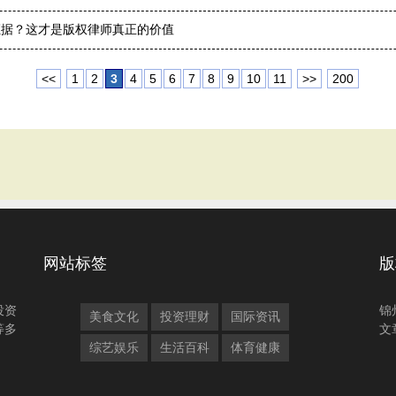
证据？这才是版权律师真正的价值
<<
1
2
3
4
5
6
7
8
9
10
11
>>
200
网站标签
版
投资
锦
美食文化
投资理财
国际资讯
等多
文
综艺娱乐
生活百科
体育健康